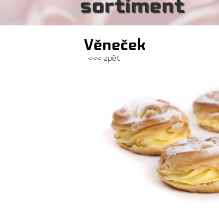
sortiment
Věneček
<<< zpět