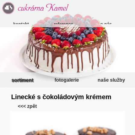
kontakt
reference
o nás
sortiment
fotogalerie
naše služby
Linecké s čokoládovým krémem
<<< zpět