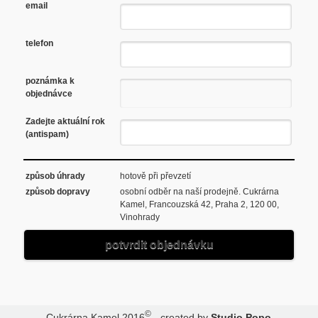
email
telefon
poznámka k
objednávce
Zadejte aktuální rok
(antispam)
způsob úhrady
hotově při převzetí
způsob dopravy
osobní odběr na naší prodejně. Cukrárna
Kamel, Francouzská 42, Praha 2, 120 00,
Vinohrady
potvrdit objednávku
©
Cukrárna Kamel 2016
- created by
Studio Popo